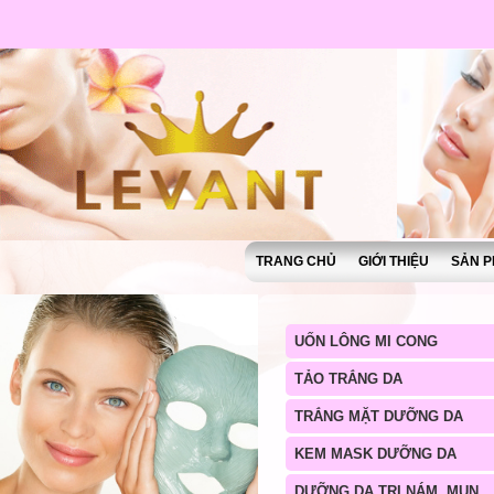
TRANG CHỦ
GIỚI THIỆU
SẢN P
UỐN LÔNG MI CONG
TẢO TRẮNG DA
TRẮNG MẶT DƯỠNG DA
KEM MASK DƯỠNG DA
DƯỠNG DA TRỊ NÁM, MỤN