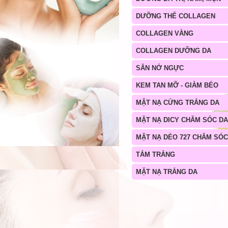
DƯỠNG THỂ COLLAGEN
COLLAGEN VÀNG
COLLAGEN DƯỠNG DA
SĂN NỞ NGỰC
KEM TAN MỠ - GIẢM BÉO
MẶT NẠ CỨNG TRẮNG DA
MẶT NẠ DICY CHĂM SÓC DA
MẶT NẠ DẺO 727 CHĂM SÓC
TẮM TRẮNG
MẶT NẠ TRẮNG DA