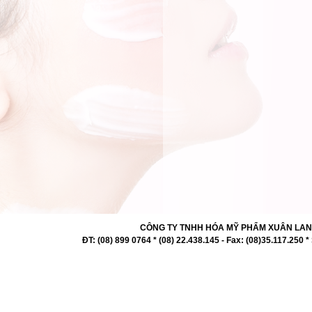
CÔNG TY TNHH HÓA MỸ PHẨM XUÂN LAN 727 -
ĐT: (08) 899 0764 * (08) 22.438.145 - Fax: (08)35.117.2