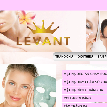
TRANG CHỦ
GIỚI THIỆU
SẢN P
MẶT NẠ DẺO 727 CHĂM SÓC
MẶT NẠ DICY CHĂM SÓC DA
MẶT NẠ CỨNG TRẮNG DA
COLLAGEN VÀNG
TẢO TRẮNG DA