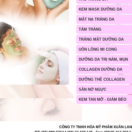
KEM MASK DƯỠNG DA
MẶT NẠ TRẮNG DA
TẮM TRẮNG
TRẮNG MẶT DƯỠNG DA
UỐN LÔNG MI CONG
DƯỠNG DA TRỊ NÁM, MỤN
COLLAGEN DƯỠNG DA
DƯỠNG THỂ COLLAGEN
SĂN NỞ NGỰC
KEM TAN MỠ - GIẢM BÉO
CÔNG TY TNHH HÓA MỸ PHẨM XUÂN LAN 727 -