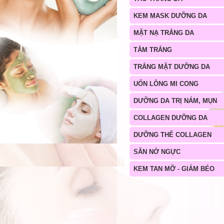
KEM MASK DƯỠNG DA
MẶT NẠ TRẮNG DA
TẮM TRẮNG
TRẮNG MẶT DƯỠNG DA
UỐN LÔNG MI CONG
DƯỠNG DA TRỊ NÁM, MỤN
COLLAGEN DƯỠNG DA
DƯỠNG THỂ COLLAGEN
SĂN NỞ NGỰC
KEM TAN MỠ - GIẢM BÉO