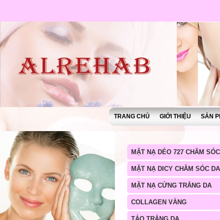
TRANG CHỦ
GIỚI THIỆU
SẢN P
MẶT NẠ DẺO 727 CHĂM SÓC
MẶT NẠ DICY CHĂM SÓC DA
MẶT NẠ CỨNG TRẮNG DA
COLLAGEN VÀNG
TẢO TRẮNG DA