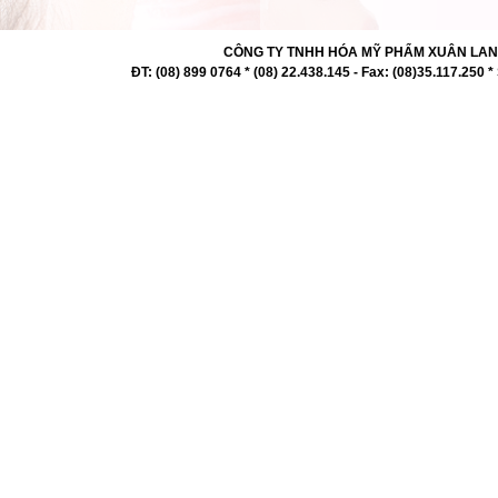
CÔNG TY TNHH HÓA MỸ PHẨM XUÂN LAN 727 -
ĐT: (08) 899 0764 * (08) 22.438.145 - Fax: (08)35.117.2