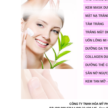
KEM MASK D
MẶT NẠ TRẮN
TẮM TRẮNG
TRẮNG MẶT D
UỐN LÔNG MI
DƯỠNG DA TR
COLLAGEN D
DƯỠNG THỂ 
SĂN NỞ NGỰC
KEM TAN MỠ -
CÔNG TY TNHH HÓA MỸ PHẨM 