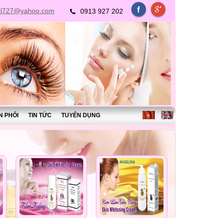
xl727@yahoo.com
0913 927 202
N PHỐI
TIN TỨC
TUYỂN DỤNG