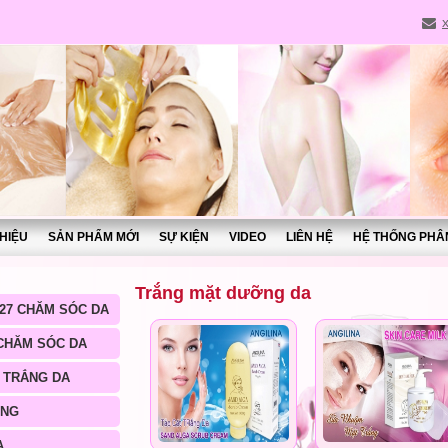
THIỆU
SẢN PHẨM MỚI
SỰ KIỆN
VIDEO
LIÊN HỆ
HỆ THỐNG PHÂ
Trắng mặt dưỡng da
27 CHĂM SÓC DA
 CHĂM SÓC DA
 TRẮNG DA
ÀNG
A