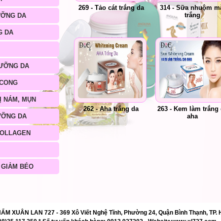
269 - Tảo cát trắng da
314 - Sữa nhuộm m
trắng
ƯỠNG DA
G DA
ƯỠNG DA
 CONG
Ị NÁM, MỤN
262 - Aha trắng da
263 - Kem làm trắng
aha
ƯỠNG DA
COLLAGEN
 GIẢM BÉO
XUÂN LAN 727 - 369 Xô Viết Nghệ Tĩnh, Phường 24, Quận Bình Thạnh, TP. H