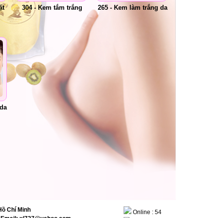
ặt
304 - Kem tắm trắng
265 - Kem làm trắng da
 da
ồ Chí Minh
Online : 54