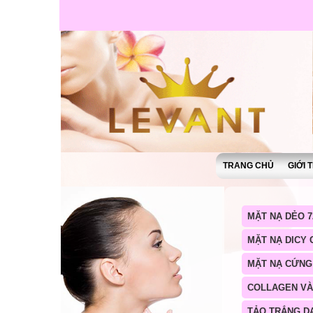
TRANG CHỦ
GIỚI 
MẶT NẠ DẺO 7
MẶT NẠ DICY
MẶT NẠ CỨNG
COLLAGEN V
TẢO TRẮNG D