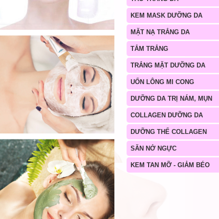
KEM MASK DƯỠNG DA
MẶT NẠ TRẮNG DA
TẮM TRẮNG
TRẮNG MẶT DƯỠNG DA
UỐN LÔNG MI CONG
DƯỠNG DA TRỊ NÁM, MỤN
COLLAGEN DƯỠNG DA
DƯỠNG THỂ COLLAGEN
SĂN NỞ NGỰC
KEM TAN MỠ - GIẢM BÉO