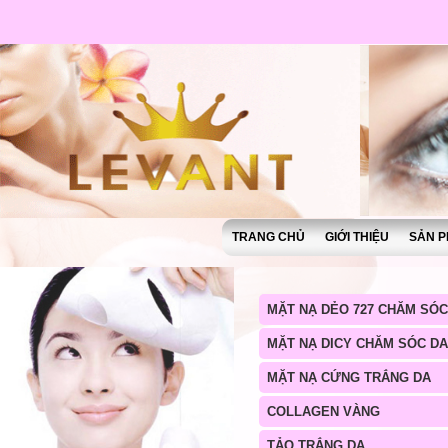
TRANG CHỦ
GIỚI THIỆU
SẢN P
MẶT NẠ DẺO 727 CHĂM SÓC
MẶT NẠ DICY CHĂM SÓC DA
MẶT NẠ CỨNG TRẮNG DA
COLLAGEN VÀNG
TẢO TRẮNG DA