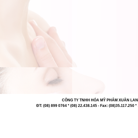
CÔNG TY TNHH HÓA MỸ PHẨM XUÂN LAN 727 -
ĐT: (08) 899 0764 * (08) 22.438.145 - Fax: (08)35.117.2