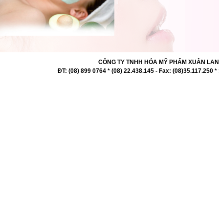
CÔNG TY TNHH HÓA MỸ PHẨM XUÂN LAN 727 -
ĐT: (08) 899 0764 * (08) 22.438.145 - Fax: (08)35.117.2