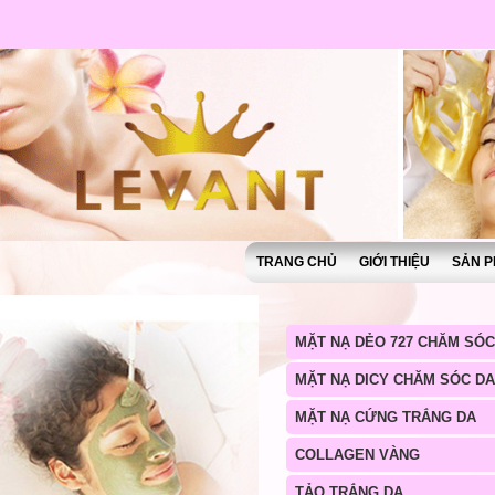
TRANG CHỦ
GIỚI THIỆU
SẢN P
MẶT NẠ DẺO 727 CHĂM SÓC
MẶT NẠ DICY CHĂM SÓC DA
MẶT NẠ CỨNG TRẮNG DA
COLLAGEN VÀNG
TẢO TRẮNG DA