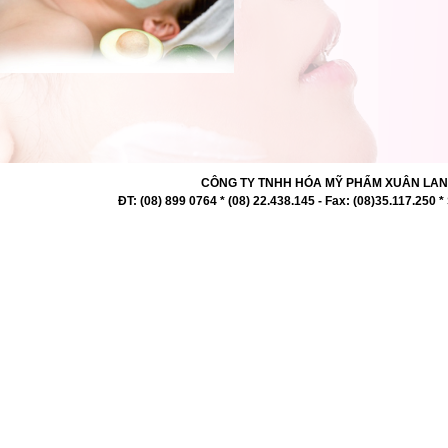
CÔNG TY TNHH HÓA MỸ PHẨM XUÂN LAN 727 -
ĐT: (08) 899 0764 * (08) 22.438.145 - Fax: (08)35.117.2