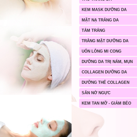
KEM MASK DƯỠNG DA
MẶT NẠ TRẮNG DA
TẮM TRẮNG
TRẮNG MẶT DƯỠNG DA
UỐN LÔNG MI CONG
DƯỠNG DA TRỊ NÁM, MỤN
COLLAGEN DƯỠNG DA
DƯỠNG THỂ COLLAGEN
SĂN NỞ NGỰC
KEM TAN MỠ - GIẢM BÉO