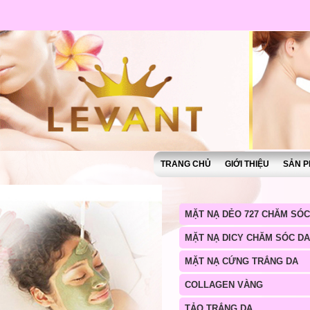
TRANG CHỦ
GIỚI THIỆU
SẢN P
MẶT NẠ DẺO 727 CHĂM SÓC
MẶT NẠ DICY CHĂM SÓC DA
MẶT NẠ CỨNG TRẮNG DA
COLLAGEN VÀNG
TẢO TRẮNG DA