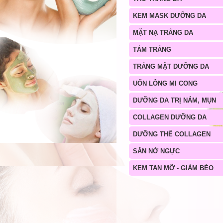
KEM MASK DƯỠNG DA
MẶT NẠ TRẮNG DA
TẮM TRẮNG
TRẮNG MẶT DƯỠNG DA
UỐN LÔNG MI CONG
DƯỠNG DA TRỊ NÁM, MỤN
COLLAGEN DƯỠNG DA
DƯỠNG THỂ COLLAGEN
SĂN NỞ NGỰC
KEM TAN MỠ - GIẢM BÉO