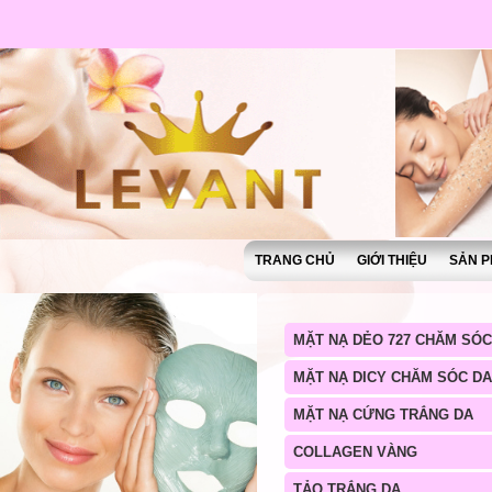
TRANG CHỦ
GIỚI THIỆU
SẢN P
MẶT NẠ DẺO 727 CHĂM SÓC
MẶT NẠ DICY CHĂM SÓC DA
MẶT NẠ CỨNG TRẮNG DA
COLLAGEN VÀNG
TẢO TRẮNG DA