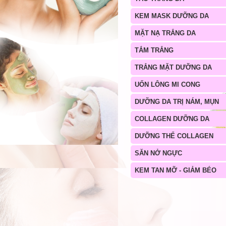
KEM MASK DƯỠNG DA
MẶT NẠ TRẮNG DA
TẮM TRẮNG
TRẮNG MẶT DƯỠNG DA
UỐN LÔNG MI CONG
DƯỠNG DA TRỊ NÁM, MỤN
COLLAGEN DƯỠNG DA
DƯỠNG THỂ COLLAGEN
SĂN NỞ NGỰC
KEM TAN MỠ - GIẢM BÉO