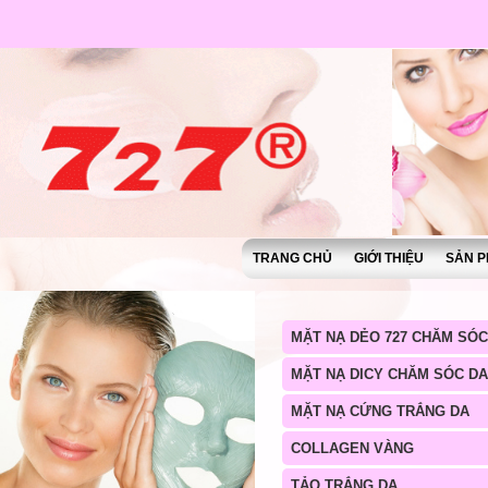
TRANG CHỦ
GIỚI THIỆU
SẢN P
MẶT NẠ DẺO 727 CHĂM SÓC
MẶT NẠ DICY CHĂM SÓC DA
MẶT NẠ CỨNG TRẮNG DA
COLLAGEN VÀNG
TẢO TRẮNG DA