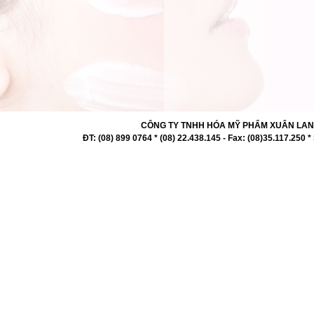
CÔNG TY TNHH HÓA MỸ PHẨM XUÂN LAN 727 -
ĐT: (08) 899 0764 * (08) 22.438.145 - Fax: (08)35.117.2