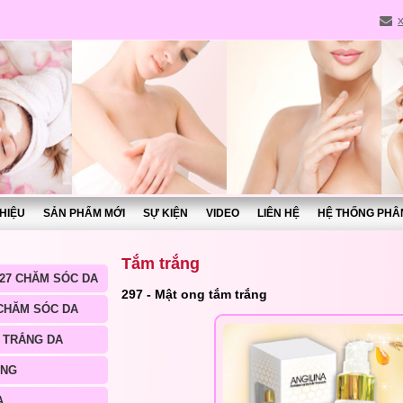
THIỆU
SẢN PHẨM MỚI
SỰ KIỆN
VIDEO
LIÊN HỆ
HỆ THỐNG PHÂ
Tắm trắng
27 CHĂM SÓC DA
297 - Mật ong tắm trắng
 CHĂM SÓC DA
 TRẮNG DA
ÀNG
A