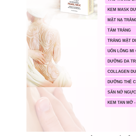
KEM MASK D
MẶT NẠ TRẮN
TẮM TRẮNG
TRẮNG MẶT D
UỐN LÔNG MI
DƯỠNG DA TR
COLLAGEN D
DƯỠNG THỂ 
SĂN NỞ NGỰC
KEM TAN MỠ -