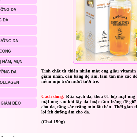
ƯỠNG DA
G DA
ƯỠNG DA
 CONG
Ị NÁM, MỤN
Tinh chất từ thiên nhiên mật ong giàu vitamin
ƯỠNG DA
giảm nhăn, cân bằng độ ẩm, làm tan mờ các đố
mềm mịn trơn mướt tươi trẻ.
COLLAGEN
Cách dùng:
Rửa sạch da, thoa 01 lớp mật ong đ
mật ong sau khi tẩy da hoặc tắm trắng để gi
 GIẢM BÉO
cho da, tăng sắc trắng mịn lâu bền. Thời gian
lợi ích dưỡng ẩm cho da.
(Chai 150g)