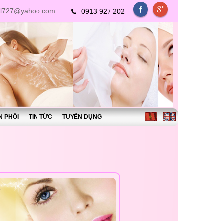
xl727@yahoo.com
0913 927 202
N PHỐI
TIN TỨC
TUYỂN DỤNG