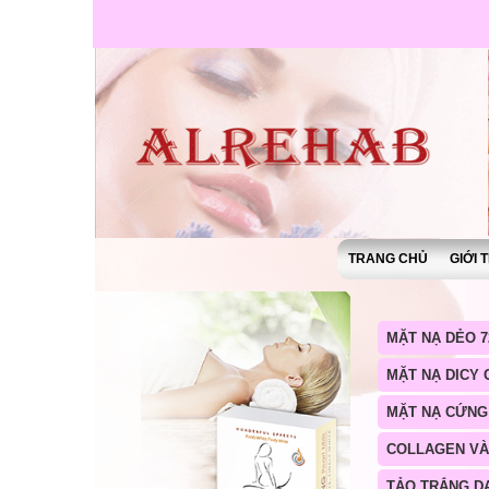
TRANG CHỦ
GIỚI 
MẶT NẠ DẺO 7
MẶT NẠ DICY
MẶT NẠ CỨNG
COLLAGEN V
TẢO TRẮNG D