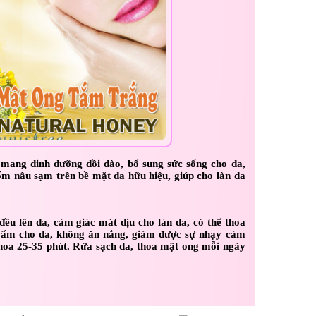
 mang dinh dưỡng dồi dào, bổ sung sức sống cho da,
m nâu sạm trên bề mặt da hữu hiệu, giúp cho làn da
ều lên da, cảm giác mát dịu cho làn da, có thể thoa
ữ ẩm cho da, không ăn nắng, giảm được sự nhạy cảm
 thoa 25-35 phút. Rửa sạch da, thoa mật ong mỗi ngày