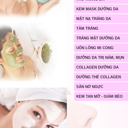
KEM MASK DƯỠNG DA
MẶT NẠ TRẮNG DA
TẮM TRẮNG
TRẮNG MẶT DƯỠNG DA
UỐN LÔNG MI CONG
DƯỠNG DA TRỊ NÁM, MỤN
COLLAGEN DƯỠNG DA
DƯỠNG THỂ COLLAGEN
SĂN NỞ NGỰC
KEM TAN MỠ - GIẢM BÉO