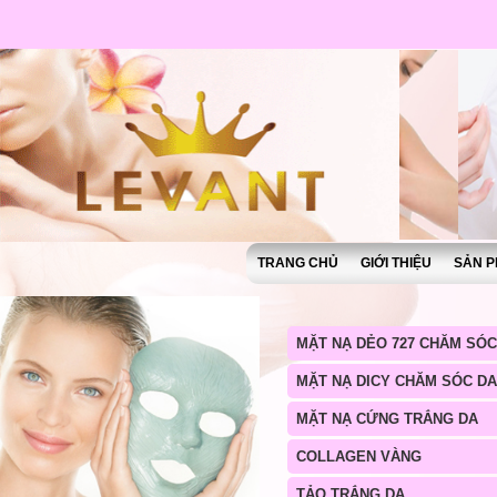
TRANG CHỦ
GIỚI THIỆU
SẢN P
MẶT NẠ DẺO 727 CHĂM SÓC
MẶT NẠ DICY CHĂM SÓC DA
MẶT NẠ CỨNG TRẮNG DA
COLLAGEN VÀNG
TẢO TRẮNG DA