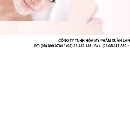
CÔNG TY TNHH HÓA MỸ PHẨM XUÂN LAN 727 -
ĐT: (08) 899 0764 * (08) 22.438.145 - Fax: (08)35.117.2