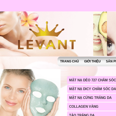
TRANG CHỦ
GIỚI THIỆU
SẢN P
MẶT NẠ DẺO 727 CHĂM SÓC
MẶT NẠ DICY CHĂM SÓC DA
MẶT NẠ CỨNG TRẮNG DA
COLLAGEN VÀNG
TẢO TRẮNG DA