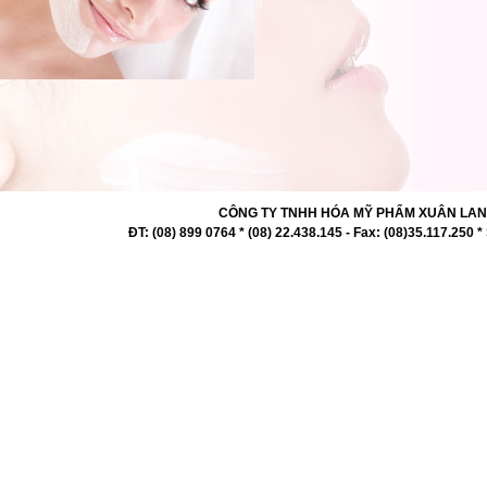
CÔNG TY TNHH HÓA MỸ PHẨM XUÂN LAN 727 -
ĐT: (08) 899 0764 * (08) 22.438.145 - Fax: (08)35.117.2