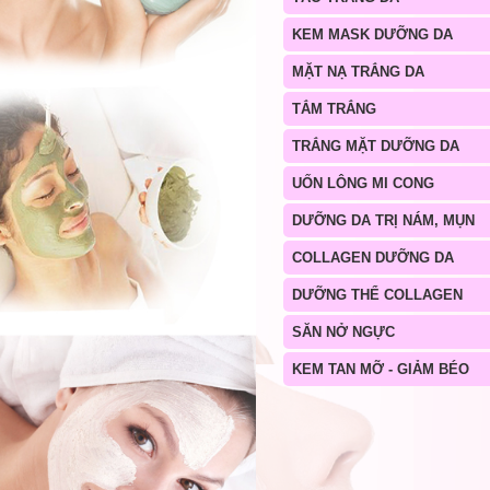
KEM MASK DƯỠNG DA
MẶT NẠ TRẮNG DA
TẮM TRẮNG
TRẮNG MẶT DƯỠNG DA
UỐN LÔNG MI CONG
DƯỠNG DA TRỊ NÁM, MỤN
COLLAGEN DƯỠNG DA
DƯỠNG THỂ COLLAGEN
SĂN NỞ NGỰC
KEM TAN MỠ - GIẢM BÉO