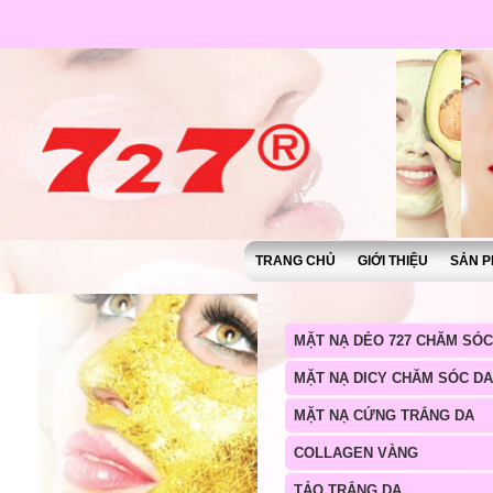
TRANG CHỦ
GIỚI THIỆU
SẢN P
MẶT NẠ DẺO 727 CHĂM SÓC
MẶT NẠ DICY CHĂM SÓC DA
MẶT NẠ CỨNG TRẮNG DA
COLLAGEN VÀNG
TẢO TRẮNG DA