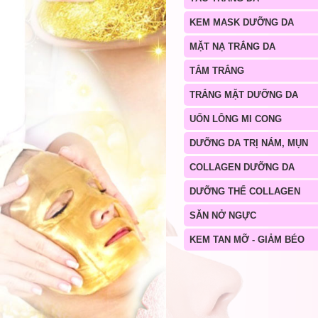
KEM MASK DƯỠNG DA
MẶT NẠ TRẮNG DA
TẮM TRẮNG
TRẮNG MẶT DƯỠNG DA
UỐN LÔNG MI CONG
DƯỠNG DA TRỊ NÁM, MỤN
COLLAGEN DƯỠNG DA
DƯỠNG THỂ COLLAGEN
SĂN NỞ NGỰC
KEM TAN MỠ - GIẢM BÉO