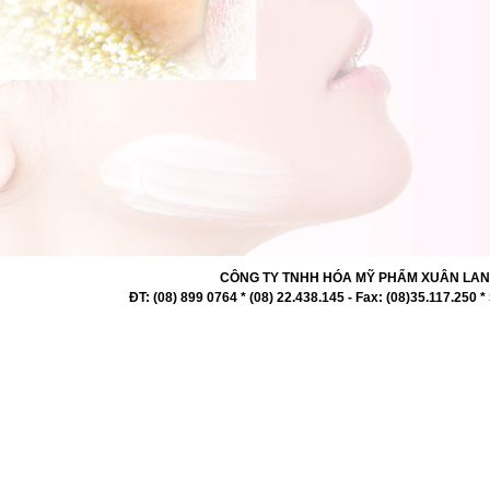
CÔNG TY TNHH HÓA MỸ PHẨM XUÂN LAN 727 -
ĐT: (08) 899 0764 * (08) 22.438.145 - Fax: (08)35.117.2