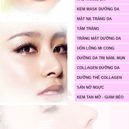
KEM MASK DƯỠNG DA
MẶT NẠ TRẮNG DA
TẮM TRẮNG
TRẮNG MẶT DƯỠNG DA
UỐN LÔNG MI CONG
DƯỠNG DA TRỊ NÁM, MỤN
COLLAGEN DƯỠNG DA
DƯỠNG THỂ COLLAGEN
SĂN NỞ NGỰC
KEM TAN MỠ - GIẢM BÉO