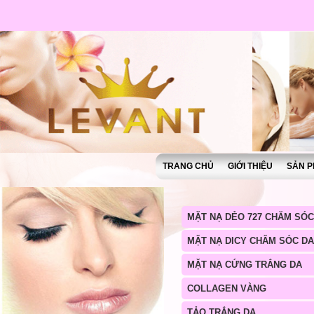
TRANG CHỦ
GIỚI THIỆU
SẢN P
MẶT NẠ DẺO 727 CHĂM SÓC
MẶT NẠ DICY CHĂM SÓC DA
MẶT NẠ CỨNG TRẮNG DA
COLLAGEN VÀNG
TẢO TRẮNG DA