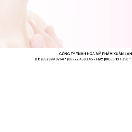
CÔNG TY TNHH HÓA MỸ PHẨM XUÂN LAN 727 -
ĐT: (08) 899 0764 * (08) 22.438.145 - Fax: (08)35.117.2