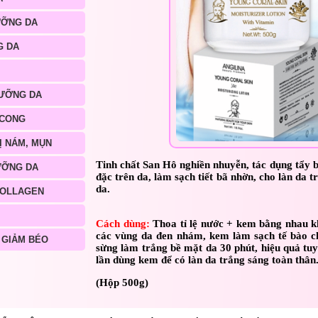
ƯỠNG DA
G DA
ƯỠNG DA
 CONG
Ị NÁM, MỤN
Tinh chất San Hô nghiền nhuyễn, tác dụng tẩy b
ƯỠNG DA
đặc trên da, làm sạch tiết bã nhờn, cho làn da 
da.
COLLAGEN
Cách dùng:
Thoa tỉ lệ nước + kem bằng nhau kh
các vùng da đen nhám, kem làm sạch tế bào ch
 GIẢM BÉO
sừng làm trắng bề mặt da 30 phút, hiệu quả tuy
lần dùng kem để có làn da trắng sáng toàn thân
(Hộp 500g)