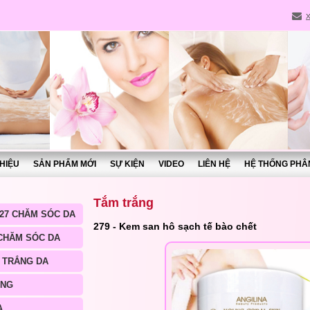
THIỆU
SẢN PHẨM MỚI
SỰ KIỆN
VIDEO
LIÊN HỆ
HỆ THỐNG PHÂ
Tắm trắng
27 CHĂM SÓC DA
279 - Kem san hô sạch tế bào chết
 CHĂM SÓC DA
 TRẮNG DA
ÀNG
A