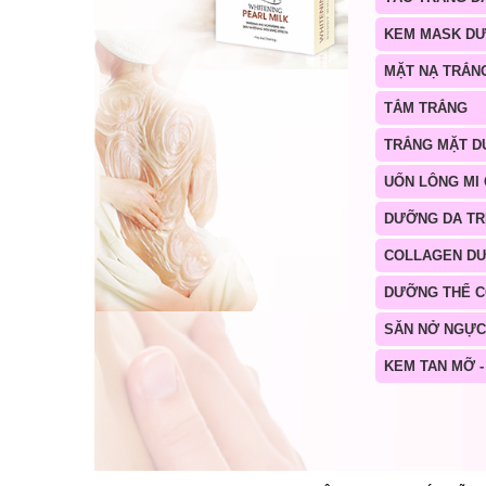
KEM MASK D
MẶT NẠ TRẮN
TẮM TRẮNG
TRẮNG MẶT D
UỐN LÔNG MI
DƯỠNG DA TR
COLLAGEN D
DƯỠNG THỂ 
SĂN NỞ NGỰC
KEM TAN MỠ -