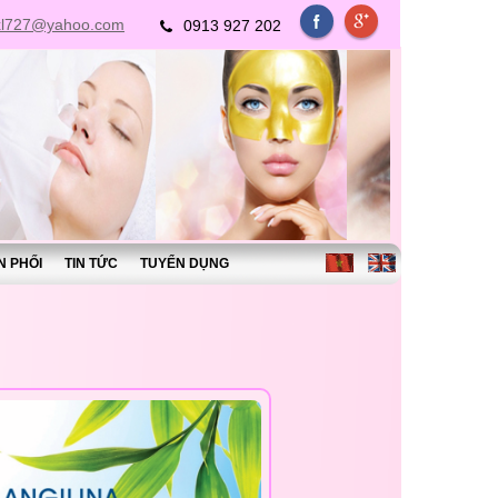
xl727@yahoo.com
0913 927 202
N PHỐI
TIN TỨC
TUYỂN DỤNG