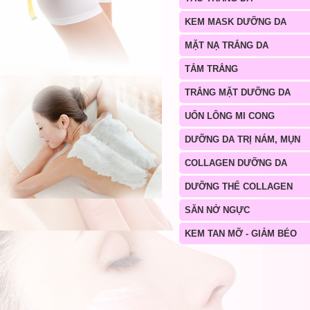
KEM MASK DƯỠNG DA
MẶT NẠ TRẮNG DA
TẮM TRẮNG
TRẮNG MẶT DƯỠNG DA
UỐN LÔNG MI CONG
DƯỠNG DA TRỊ NÁM, MỤN
COLLAGEN DƯỠNG DA
DƯỠNG THỂ COLLAGEN
SĂN NỞ NGỰC
KEM TAN MỠ - GIẢM BÉO