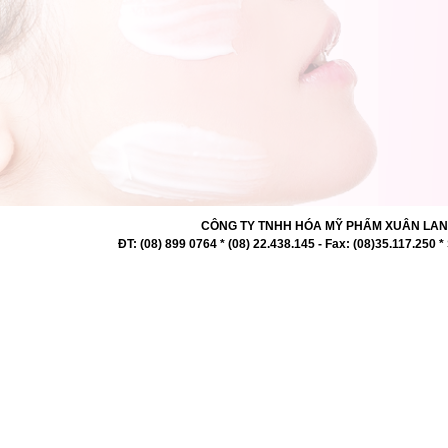
CÔNG TY TNHH HÓA MỸ PHẨM XUÂN LAN 727 -
ĐT: (08) 899 0764 * (08) 22.438.145 - Fax: (08)35.117.2