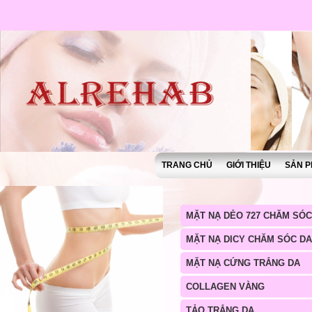
TRANG CHỦ
GIỚI THIỆU
SẢN P
MẶT NẠ DẺO 727 CHĂM SÓC
MẶT NẠ DICY CHĂM SÓC DA
MẶT NẠ CỨNG TRẮNG DA
COLLAGEN VÀNG
TẢO TRẮNG DA