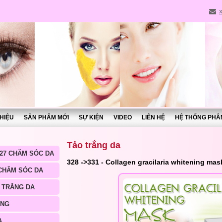
THIỆU
SẢN PHẨM MỚI
SỰ KIỆN
VIDEO
LIÊN HỆ
HỆ THỐNG PHÂ
Tảo trắng da
27 CHĂM SÓC DA
328 ->331 - Collagen gracilaria whitening mas
 CHĂM SÓC DA
 TRẮNG DA
ÀNG
A