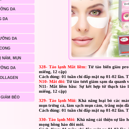
ƯỠNG DA
G DA
ƯỠNG DA
 CONG
Ị NÁM, MỤN
328- Tảo lạnh Mắt liềm:
Từ tảo biển giàu pro
ƯỠNG DA
miếng, 12 cặp)
Cách dùng: 01 tuần chỉ đắp mặt nạ 01-02 lần. T
COLLAGEN
N10- Mắt đôi:
Từ tảo tươi giảm sạm da quanh 
N11- Mắt liềm bầu:
Sự kết hợp từ thạch tảo 
miếng, 12 cặp)
 GIẢM BÉO
329- Tảo lạnh Mũi:
Khả năng loại bỏ các mản
mụn trứng cá, làm sạch mụn cám, trắng mịn đầ
Cách dùng: 01 tuần chỉ đắp mặt nạ 01-02 lần. T
330- Tảo lạnh Môi:
Khả năng cải thiện sự lão 
mọng hồng hào đôi môi.