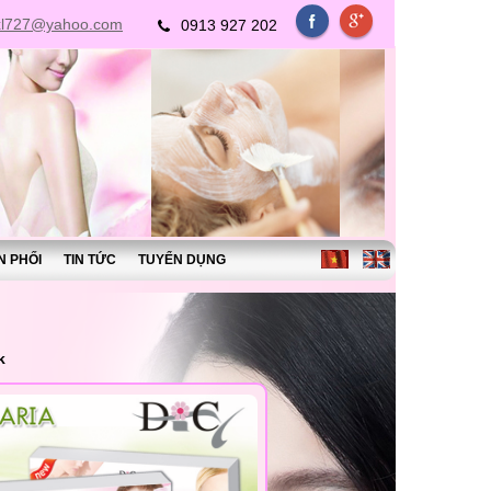
xl727@yahoo.com
0913 927 202
N PHỐI
TIN TỨC
TUYỂN DỤNG
k