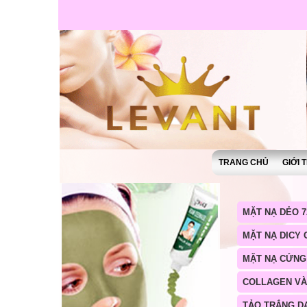
TRANG CHỦ
GIỚI 
MẶT NẠ DẺO 7
MẶT NẠ DICY
MẶT NẠ CỨNG
COLLAGEN V
TẢO TRẮNG D