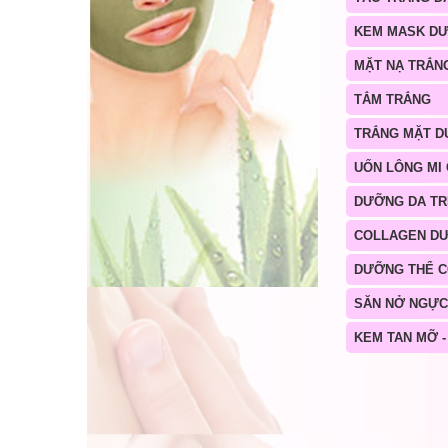
KEM MASK D
MẶT NẠ TRẮN
TẮM TRẮNG
TRẮNG MẶT D
UỐN LÔNG MI
DƯỠNG DA TR
COLLAGEN D
DƯỠNG THỂ 
SĂN NỞ NGỰC
KEM TAN MỠ -