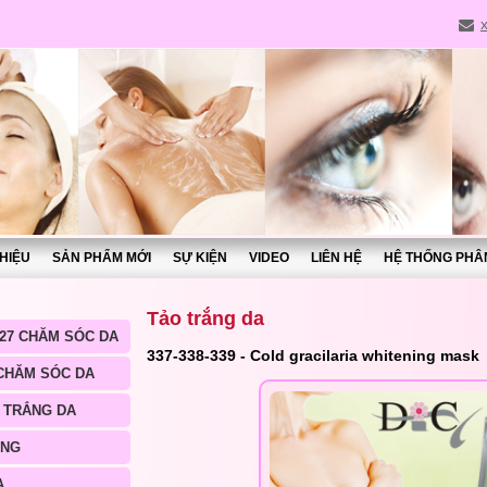
THIỆU
SẢN PHẨM MỚI
SỰ KIỆN
VIDEO
LIÊN HỆ
HỆ THỐNG PHÂ
Tảo trắng da
27 CHĂM SÓC DA
337-338-339 - Cold gracilaria whitening mask
 CHĂM SÓC DA
 TRẮNG DA
ÀNG
A