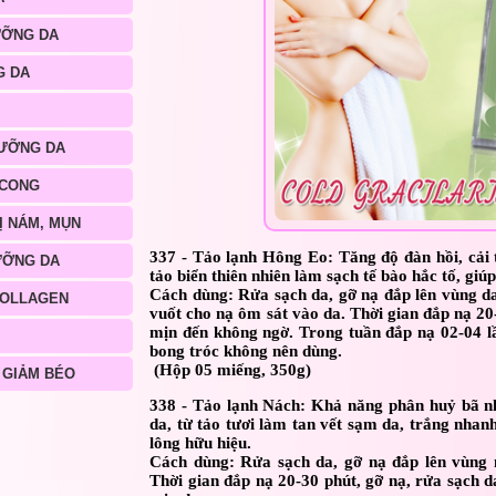
ƯỠNG DA
G DA
ƯỠNG DA
 CONG
Ị NÁM, MỤN
337 - Tảo lạnh Hông Eo:
Tăng độ đàn hồi, cải 
ƯỠNG DA
tảo biển thiên nhiên làm sạch tế bào hắc tố, giú
Cách dùng: Rửa sạch da, gỡ nạ đắp lên vùng da
COLLAGEN
vuốt cho nạ ôm sát vào da. Thời gian đắp nạ 20
mịn đến không ngờ. Trong tuần đắp nạ 02-04 lầ
bong tróc không nên dùng.
(Hộp 05 miếng, 350g)
 GIẢM BÉO
338 - Tảo lạnh Nách:
Khả năng phân huỷ bã nhờ
da, từ tảo tươi làm tan vết sạm da, trắng nha
lông hữu hiệu.
Cách dùng: Rửa sạch da, gỡ nạ đắp lên vùng n
Thời gian đắp nạ 20-30 phút, gỡ nạ, rửa sạch 