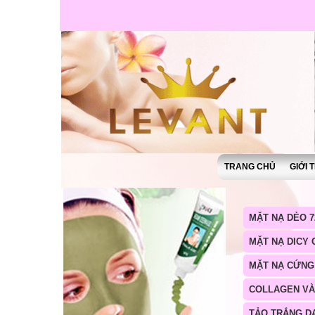
TRANG CHỦ
GIỚI 
MẶT NẠ DẺO 7
MẶT NẠ DICY
MẶT NẠ CỨNG
COLLAGEN V
TẢO TRẮNG D