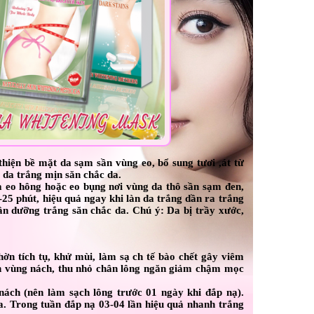
thiện bề mặt da sạm sần vùng eo, bổ sung tươi ,át từ
p da trắng mịn săn chắc da.
 eo hông hoặc eo bụng nơi vùng da thô sần sạm đen,
-25 phút, hiệu quả ngay khi làn da trắng dần ra trắng
n dưỡng trắng săn chắc da. Chú ý: Da bị trầy xước,
n tích tụ, khử mùi, làm sạ ch tế bào chết gây viêm
nh vùng nách, thu nhỏ chân lông ngăn giảm chậm mọc
ách (nên làm sạch lông trước 01 ngày khi đắp nạ).
da. Trong tuần đắp nạ 03-04 lần hiệu quả nhanh trắng