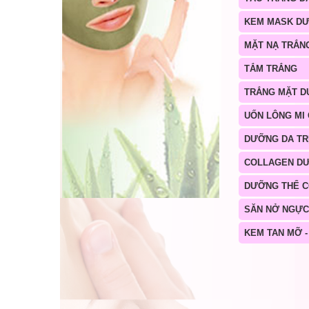
KEM MASK D
MẶT NẠ TRẮN
TẮM TRẮNG
TRẮNG MẶT D
UỐN LÔNG MI
DƯỠNG DA TR
COLLAGEN D
DƯỠNG THỂ 
SĂN NỞ NGỰC
KEM TAN MỠ -