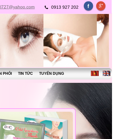
xl727@yahoo.com
0913 927 202
N PHỐI
TIN TỨC
TUYỂN DỤNG