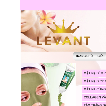
TRANG CHỦ
GIỚI 
MẶT NẠ DẺO 7
MẶT NẠ DICY
MẶT NẠ CỨNG
COLLAGEN V
TẢO TRẮNG D