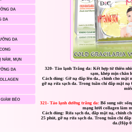
ƯỠNG DA
G DA
ƯỠNG DA
 CONG
Ị NÁM, MỤN
320- Tảo lạnh Trắng da:
Kết hợp từ thiên nhi
ƯỠNG DA
sạm, khép mịn chân l
Cách dùng: Gỡ nạ đắp lên da., chỉnh cho mặt 
COLLAGEN
gỡ nạ rửa sạch da. Trong tuần chỉ đắp mặt nạ
miế
 GIẢM BÉO
321- Tảo lạnh dưỡng trắng da:
Bổ sung sức sống
mạng lưới collagen làm má
Cách dùng: Rửa sạch da, đắp mặt nạ, chỉnh ch
25 phút, gỡ nạ rửa sạch da. Trong tuần chỉ đắp
da.(Hộp 0