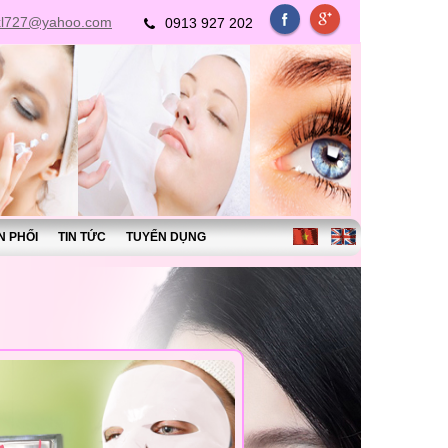
xl727@yahoo.com
0913 927 202
N PHỐI
TIN TỨC
TUYỂN DỤNG