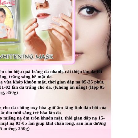
ên cho hiệu quả trắng da nhanh, cải thiện làn da tối
ông, trắng sáng bề mặt da.
nạ vừa khớp khuôn mặt, thời gian đắp nạ 05-25 phút,
 01-02 lần đủ trắng cho da. (Không ăn nắng) (Hộp 05
ng, 350g)
 cho da chống oxy hóa ,giữ ẩm tăng tính đàn hồi của
t dịu tươi sáng trẻ hóa làn da.
o miếng nạ ôm tròn khuôn mặt, thời gian đắp nạ 15-
 mặt nạ 03-05 lần giúp khít chân lông, săn mịn dưỡng
5 miếng, 350g)