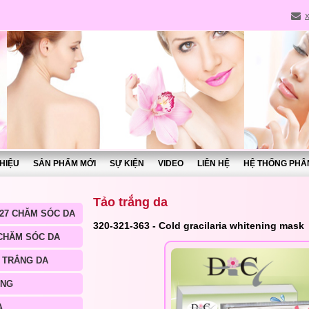
THIỆU
SẢN PHẨM MỚI
SỰ KIỆN
VIDEO
LIÊN HỆ
HỆ THỐNG PHÂ
Tảo trắng da
27 CHĂM SÓC DA
320-321-363 - Cold gracilaria whitening mask
 CHĂM SÓC DA
 TRẮNG DA
ÀNG
A