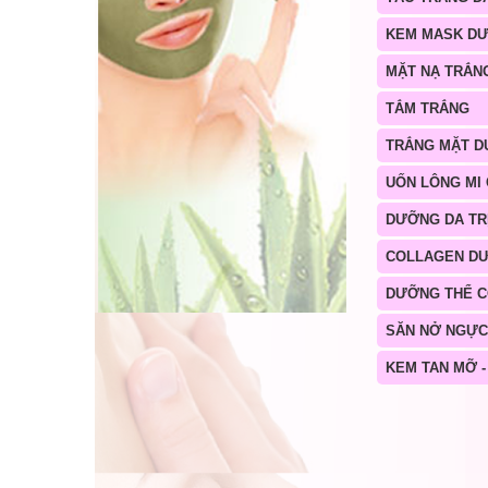
KEM MASK D
MẶT NẠ TRẮN
TẮM TRẮNG
TRẮNG MẶT D
UỐN LÔNG MI
DƯỠNG DA TR
COLLAGEN D
DƯỠNG THỂ 
SĂN NỞ NGỰC
KEM TAN MỠ -