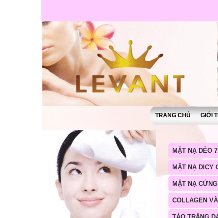
TRANG CHỦ
GIỚI 
MẶT NẠ DẺO 7
MẶT NẠ DICY
MẶT NẠ CỨNG
COLLAGEN V
TẢO TRẮNG D