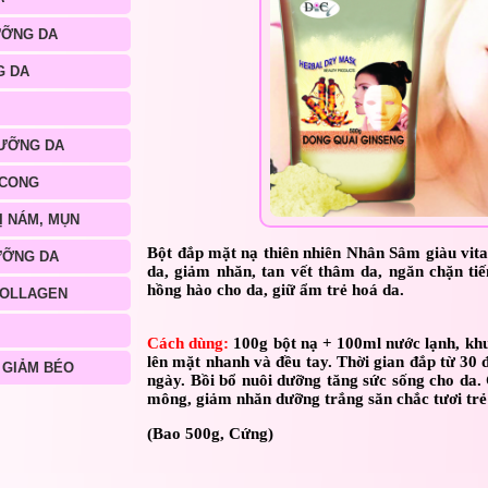
ƯỠNG DA
G DA
ƯỠNG DA
 CONG
Ị NÁM, MỤN
Bột đắp mặt nạ thiên nhiên Nhân Sâm giàu vita
ƯỠNG DA
da, giảm nhăn, tan vết thâm da, ngăn chặn tiế
hồng hào cho da, giữ ẩm trẻ hoá da.
COLLAGEN
Cách dùng:
100g bột nạ + 100ml nước lạnh, khu
lên mặt nhanh và đều tay. Thời gian đắp từ 30
 GIẢM BÉO
ngày. Bồi bổ nuôi dưỡng tăng sức sống cho da. 
mông, giảm nhăn dưỡng trắng săn chắc tươi trẻ
(Bao 500g, Cứng)