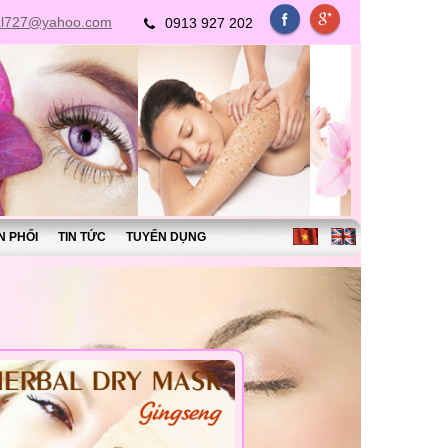
xl727@yahoo.com
0913 927 202
N PHỐI
TIN TỨC
TUYỂN DỤNG