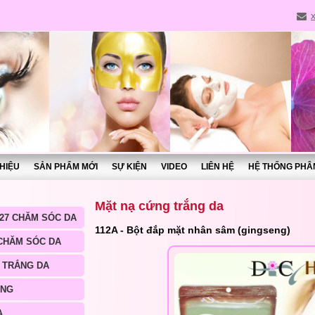
THIỆU
SẢN PHẨM MỚI
SỰ KIỆN
VIDEO
LIÊN HỆ
HỆ THỐNG PHÂ
Mặt nạ cứng trắng da
27 CHĂM SÓC DA
112A - Bột đắp mặt nhân sâm (gingseng)
 CHĂM SÓC DA
 TRẮNG DA
ÀNG
A