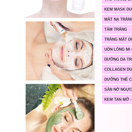
KEM MASK D
MẶT NẠ TRẮN
TẮM TRẮNG
TRẮNG MẶT D
UỐN LÔNG MI
DƯỠNG DA TR
COLLAGEN D
DƯỠNG THỂ 
SĂN NỞ NGỰC
KEM TAN MỠ -