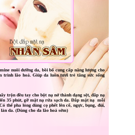
mine nuôi dưỡng da, bồi bổ cung cấp năng lượng cho
n trình lão hoá. Giúp da luôn tươi trẻ tăng sức sống
ấy trộn đều tay cho bột nạ nở thành dạng sệt, đắp nạ
 đến 35 phút, gỡ mặt nạ rửa sạch da. Đắp mặt nạ mỗi
Có thể pha lỏng dùng cọ phết lên cổ, ngực, bụng, đùi,
 làn da. (Dùng cho da lão hoá sớm)