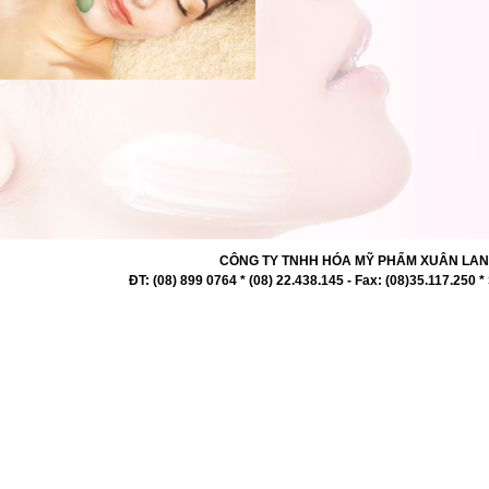
CÔNG TY TNHH HÓA MỸ PHẨM XUÂN LAN 727 -
ĐT: (08) 899 0764 * (08) 22.438.145 - Fax: (08)35.117.2