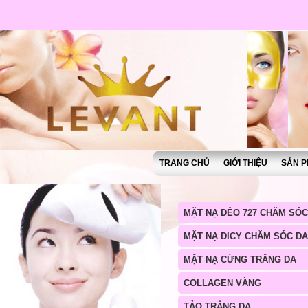
TRANG CHỦ
GIỚI THIỆU
SẢN P
MẶT NẠ DẺO 727 CHĂM SÓC
MẶT NẠ DICY CHĂM SÓC DA
MẶT NẠ CỨNG TRẮNG DA
COLLAGEN VÀNG
TẢO TRẮNG DA