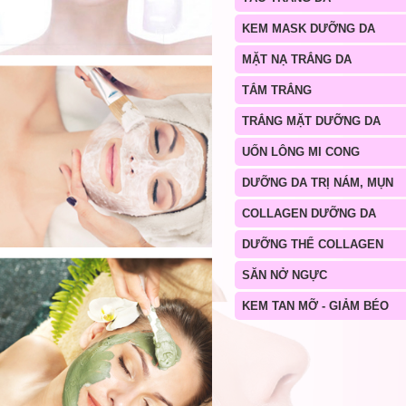
KEM MASK DƯỠNG DA
MẶT NẠ TRẮNG DA
TẮM TRẮNG
TRẮNG MẶT DƯỠNG DA
UỐN LÔNG MI CONG
DƯỠNG DA TRỊ NÁM, MỤN
COLLAGEN DƯỠNG DA
DƯỠNG THỂ COLLAGEN
SĂN NỞ NGỰC
KEM TAN MỠ - GIẢM BÉO