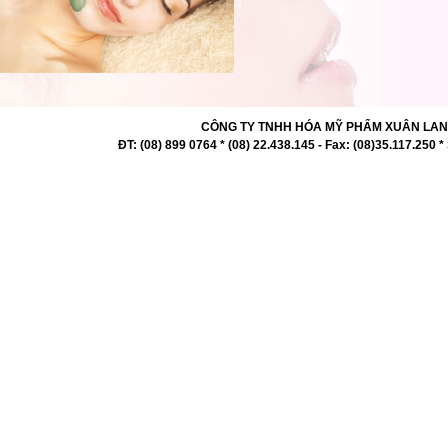
CÔNG TY TNHH HÓA MỸ PHẨM XUÂN LAN 727 -
ĐT: (08) 899 0764 * (08) 22.438.145 - Fax: (08)35.117.2