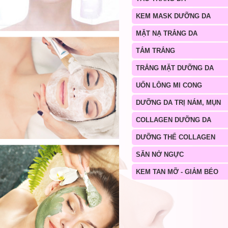
KEM MASK DƯỠNG DA
MẶT NẠ TRẮNG DA
TẮM TRẮNG
TRẮNG MẶT DƯỠNG DA
UỐN LÔNG MI CONG
DƯỠNG DA TRỊ NÁM, MỤN
COLLAGEN DƯỠNG DA
DƯỠNG THỂ COLLAGEN
SĂN NỞ NGỰC
KEM TAN MỠ - GIẢM BÉO