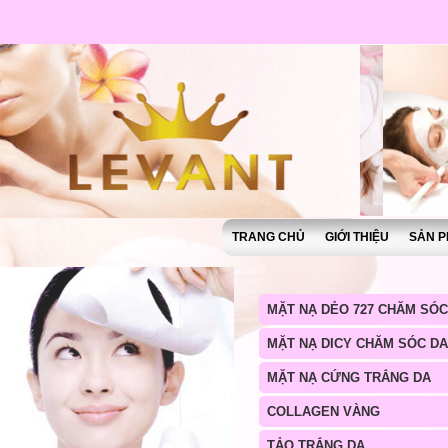
TRANG CHỦ
GIỚI THIỆU
SẢN P
MẶT NẠ DẺO 727 CHĂM SÓC
MẶT NẠ DICY CHĂM SÓC DA
MẶT NẠ CỨNG TRẮNG DA
COLLAGEN VÀNG
TẢO TRẮNG DA