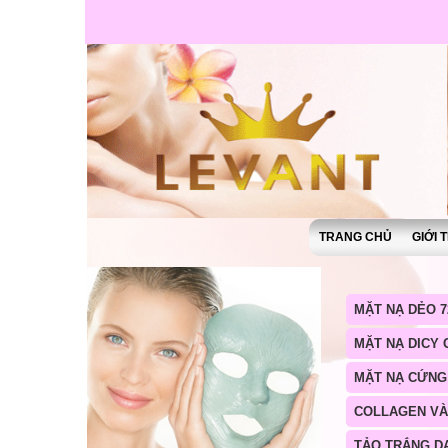
TRANG CHỦ
GIỚI 
MẶT NẠ DẺO 7
MẶT NẠ DICY
MẶT NẠ CỨNG
COLLAGEN V
TẢO TRẮNG D