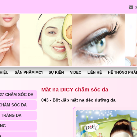
THIỆU
SẢN PHẨM MỚI
SỰ KIỆN
VIDEO
LIÊN HỆ
HỆ THỐNG PHÂ
Mặt nạ DICY chăm sóc da
27 CHĂM SÓC DA
043 - Bột đắp mặt nạ dẻo dưỡng da
 CHĂM SÓC DA
 TRẮNG DA
ÀNG
A