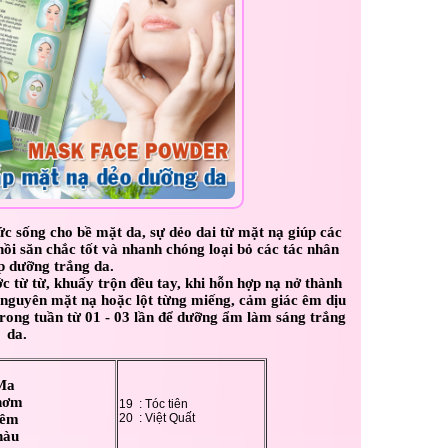
sức sống cho bề mặt da, sự dẻo dai từ mặt nạ giúp các
hồi săn chắc tốt và nhanh chóng loại bỏ các tác nhân
úp dưỡng trắng da.
c từ từ, khuấy trộn đều tay, khi hỗn hợp nạ nở thành
gỡ nguyên mặt nạ hoặc lột từng miếng, cảm giác êm dịu
trong tuần từ 01 - 03 lần để dưỡng ẩm làm sáng trắng
da.
 Ma
hơm
19 : Tóc tiên
iêm
20 : Việt Quất
hàu