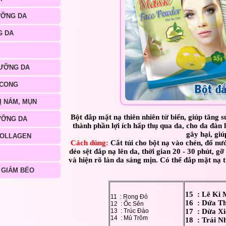
ƯỠNG DA
G DA
ƯỠNG DA
 CONG
Ị NÁM, MỤN
Bột đắp mặt nạ thiên nhiên từ biển, giúp tăng 
ƯỠNG DA
thành phần lợi ích hấp thụ qua da, cho da đàn 
gây hại, gi
COLLAGEN
Cách dùng:
Cắt túi cho bột nạ vào chén, đổ nướ
dẻo sệt đắp nạ lên da, thời gian 20 - 30 phút, 
và hiện rõ làn da sáng mịn. Có thể đắp mặt nạ 
 GIẢM BÉO
15 : Lê Ki
11 : Rong Đỏ
16 : Dứa T
12 : Ốc Sên
13 : Trúc Đào
17 : Dừa X
14 : Mủ Trôm
18 : Trái N