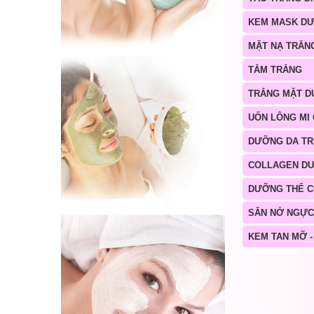
KEM MASK D
MẶT NẠ TRẮN
TẮM TRẮNG
TRẮNG MẶT D
UỐN LÔNG MI
DƯỠNG DA TR
COLLAGEN D
DƯỠNG THỂ 
SĂN NỞ NGỰC
KEM TAN MỠ -