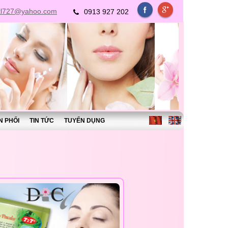
xl727@yahoo.com
0913 927 202
N PHỐI
TIN TỨC
TUYỂN DỤNG