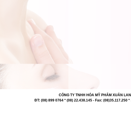
CÔNG TY TNHH HÓA MỸ PHẨM XUÂN LAN 727 -
ĐT: (08) 899 0764 * (08) 22.438.145 - Fax: (08)35.117.2