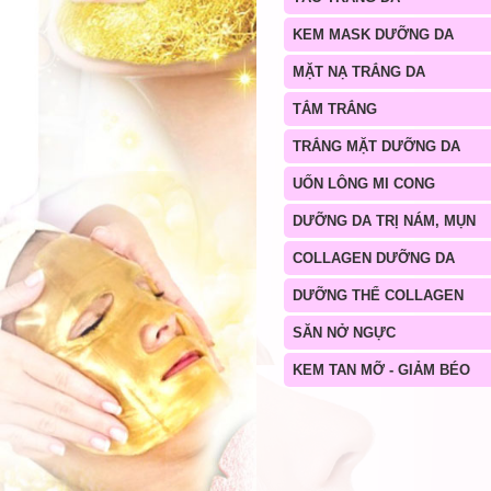
KEM MASK DƯỠNG DA
MẶT NẠ TRẮNG DA
TẮM TRẮNG
TRẮNG MẶT DƯỠNG DA
UỐN LÔNG MI CONG
DƯỠNG DA TRỊ NÁM, MỤN
COLLAGEN DƯỠNG DA
DƯỠNG THỂ COLLAGEN
SĂN NỞ NGỰC
KEM TAN MỠ - GIẢM BÉO