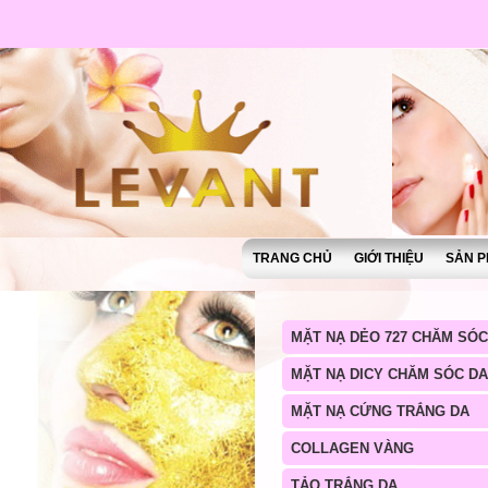
TRANG CHỦ
GIỚI THIỆU
SẢN P
MẶT NẠ DẺO 727 CHĂM SÓC
MẶT NẠ DICY CHĂM SÓC DA
MẶT NẠ CỨNG TRẮNG DA
COLLAGEN VÀNG
TẢO TRẮNG DA